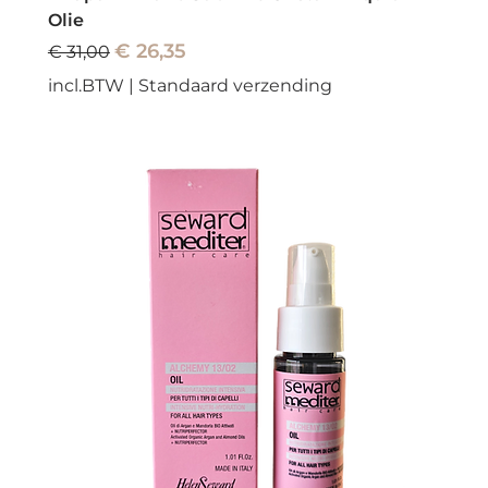
Olie
Normale prijs
Verkoopprijs
€ 26,35
€ 31,00
incl.BTW
|
Standaard verzending