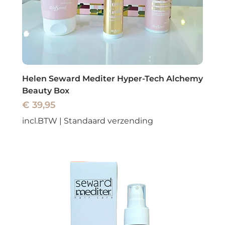
Helen Seward Mediter Hyper-Tech Alchemy
Beauty Box
Prijs
€ 39,95
incl.BTW
|
Standaard verzending