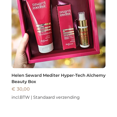
Helen Seward Mediter Hyper-Tech Alchemy
Beauty Box
Prijs
€ 30,00
incl.BTW
|
Standaard verzending