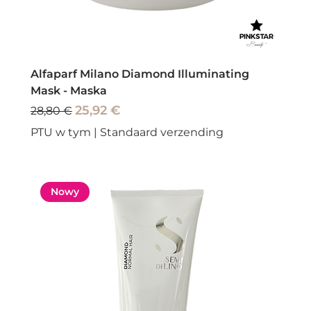
Alfaparf Milano Diamond Illuminating
Mask - Maska
Regularna cena
Cena rabatowa
25,92 €
28,80 €
PTU w tym
|
Standaard verzending
Nowy