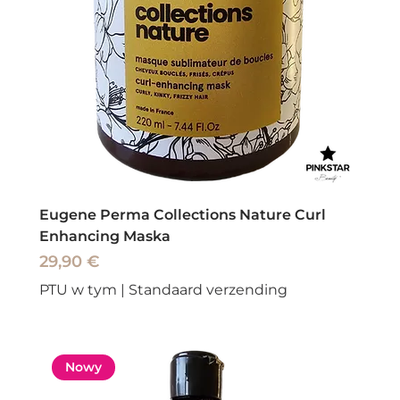
Eugene Perma Collections Nature Curl
Enhancing Maska
Cena
29,90 €
PTU w tym
|
Standaard verzending
Nowy