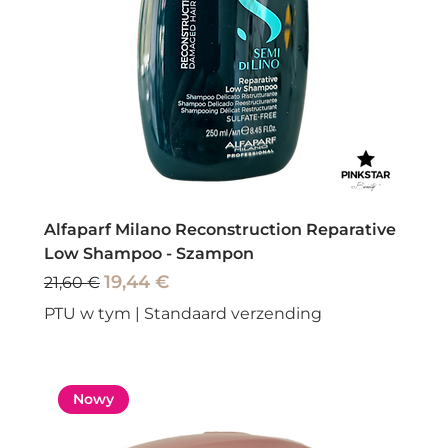
Alfaparf Milano Reconstruction Reparative
Low Shampoo - Szampon
Regularna cena
Cena rabatowa
19,44 €
21,60 €
PTU w tym
|
Standaard verzending
Nowy