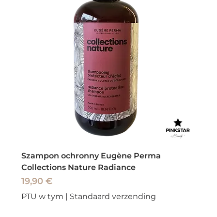
Szampon ochronny Eugène Perma
Collections Nature Radiance
Cena
19,90 €
PTU w tym
|
Standaard verzending