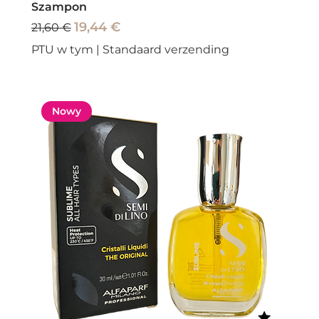
Szampon
Regularna cena
Cena rabatowa
19,44 €
21,60 €
PTU w tym
|
Standaard verzending
Nowy