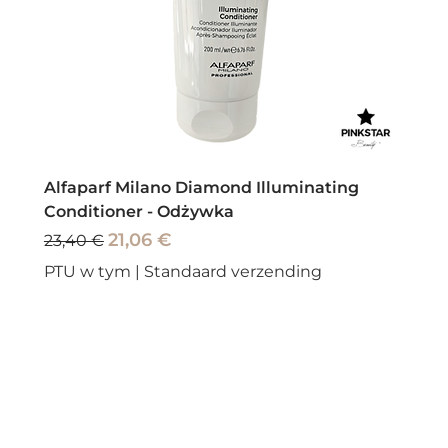
Alfaparf Milano Diamond Illuminating
Conditioner - Odżywka
Regularna cena
Cena rabatowa
21,06 €
23,40 €
PTU w tym
|
Standaard verzending