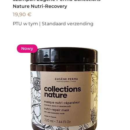
Nature Nutri-Recovery
Cena
19,90 €
PTU w tym
|
Standaard verzending
Nowy