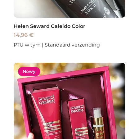
Helen Seward Caleido Color
Cena
14,96 €
PTU w tym
|
Standaard verzending
Nowy