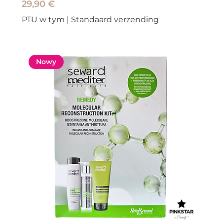
Cena
29,90 €
PTU w tym
|
Standaard verzending
Nowy