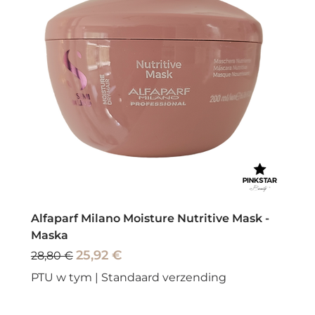
Alfaparf Milano Moisture Nutritive Mask -
Maska
Regularna cena
Cena rabatowa
25,92 €
28,80 €
PTU w tym
|
Standaard verzending