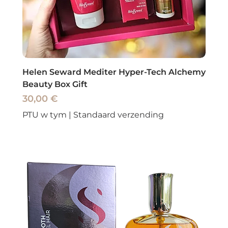
Helen Seward Mediter Hyper-Tech Alchemy
Beauty Box Gift
Cena
30,00 €
PTU w tym
|
Standaard verzending