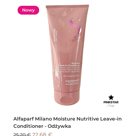
Nowy
Alfaparf Milano Moisture Nutritive Leave-in
Conditioner - Odżywka
Regularna cena
Cena rabatowa
22,68 €
25,20 €