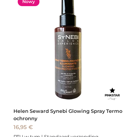
Nowy
Helen Seward Synebi Glowing Spray Termo
ochronny
Cena
16,95 €
PTU w tym
|
Standaard verzending