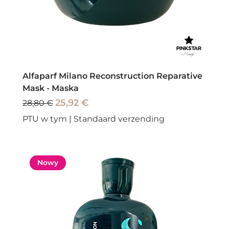
Alfaparf Milano Reconstruction Reparative
Mask - Maska
Regularna cena
Cena rabatowa
25,92 €
28,80 €
PTU w tym
|
Standaard verzending
Nowy