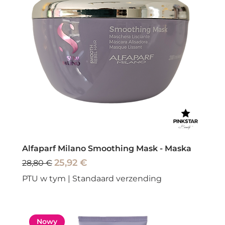
Alfaparf Milano Smoothing Mask - Maska
Regularna cena
Cena rabatowa
25,92 €
28,80 €
PTU w tym
|
Standaard verzending
Nowy