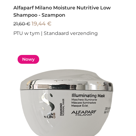
Alfaparf Milano Moisture Nutritive Low
Shampoo - Szampon
Regularna cena
Cena rabatowa
19,44 €
21,60 €
PTU w tym
|
Standaard verzending
Nowy