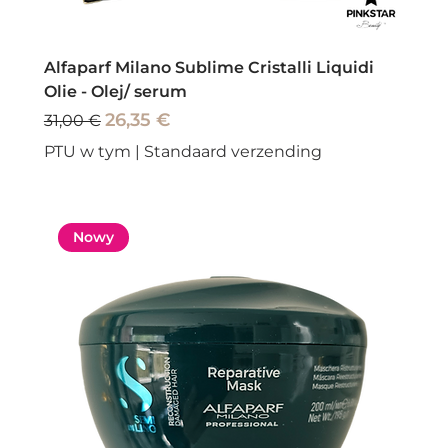
Alfaparf Milano Sublime Cristalli Liquidi
Olie - Olej/ serum
Regularna cena
Cena rabatowa
26,35 €
31,00 €
PTU w tym
|
Standaard verzending
Nowy