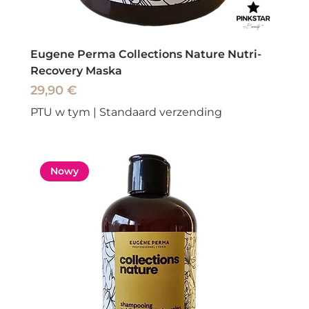
Eugene Perma Collections Nature Nutri-
Recovery Maska
Cena
29,90 €
PTU w tym
|
Standaard verzending
Nowy