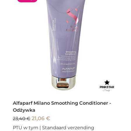
Alfaparf Milano Smoothing Conditioner -
Odżywka
Regularna cena
Cena rabatowa
21,06 €
23,40 €
PTU w tym
|
Standaard verzending