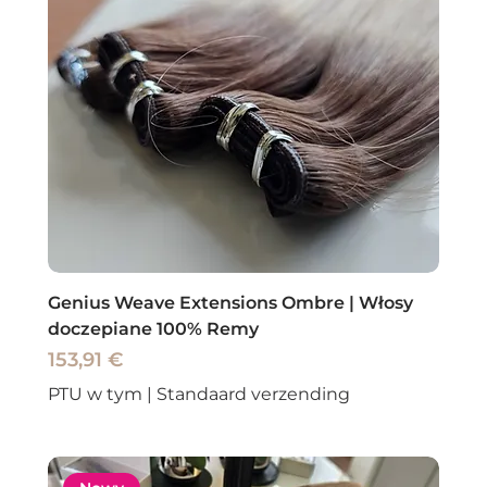
Genius Weave Extensions Ombre | Włosy
doczepiane 100% Remy
Cena
153,91 €
PTU w tym
|
Standaard verzending