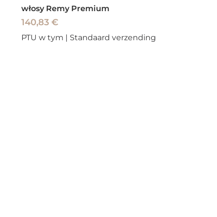
włosy Remy Premium
Cena
140,83 €
PTU w tym
|
Standaard verzending