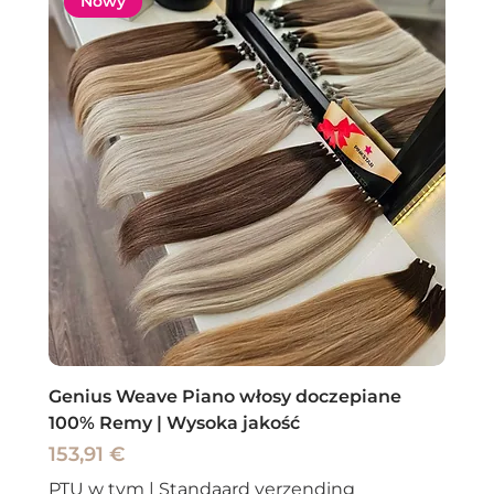
Nowy
Genius Weave Piano włosy doczepiane
100% Remy | Wysoka jakość
Cena
153,91 €
PTU w tym
|
Standaard verzending