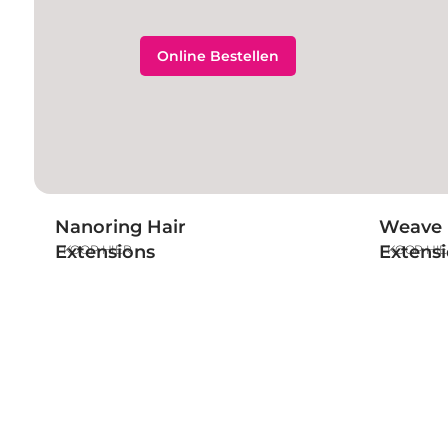
Online Bestellen
Nanoring Hair
Weave 
Extensions
Extens
KOOP HIER
KOOP HI