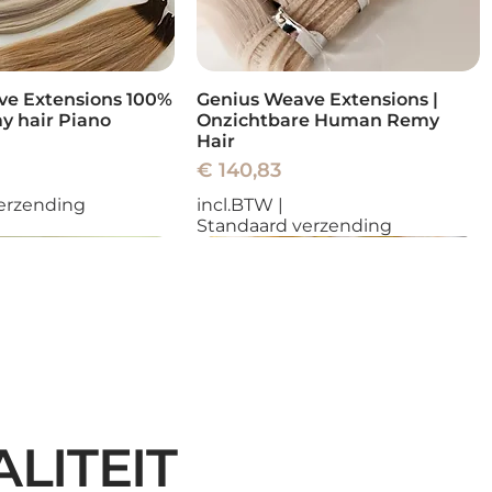
ve Extensions 100%
Genius Weave Extensions |
 hair Piano
Onzichtbare Human Remy
Hair
Prijs
€ 140,83
erzending
incl.BTW
|
Standaard verzending
Nieuw
Nieuw
Nieuw
Nieuw
LITEIT