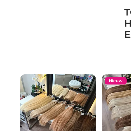
T
H
E
Nieuw