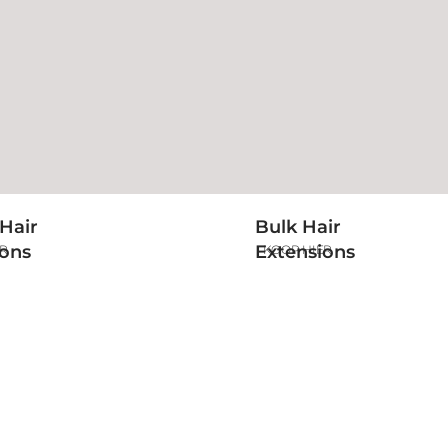
Hair
Bulk Hair
ions
Extensions
ER
KOOP HIER