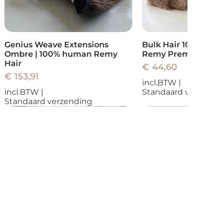
Genius Weave Extensions
Bulk Hair 100% Re
Ombre | 100% human Remy
Remy Premium
Hair
Prijs
€ 44,60
Prijs
€ 153,91
incl.BTW
|
incl.BTW
|
Standaard verzend
Standaard verzending
Nieuw
Nieuw
Nieuw
Nieuw
Nieuw
Nieuw
Nieuw