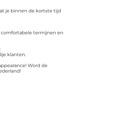
t je binnen de kortste tijd
n comfortabele termijnen en
:
ije klanten.
 appearance! Word de
Nederland!