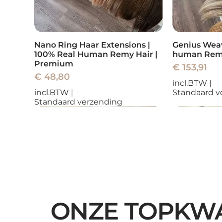
Nano Ring Haar Extensions |
Genius Wea
100% Real Human Remy Hair |
human Remy
Premium
Prijs
€ 153,91
Prijs
€ 48,80
incl.BTW
|
incl.BTW
|
Standaard v
Standaard verzending
Nieuw
Nieuw
Nieuw
Nieuw
Nieuw
ONZE TOPKWA