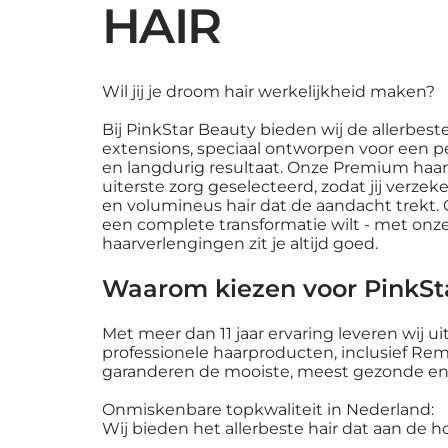
HAIR
Ponytail Extensions 100%
Helen Seward Synebi Glowing
Eugène Perma Collections
Galaxy Haarborstel Gold
Helen Seward Mediter Hyper-
Profesjonal
Eugene Per
Eugène Per
Helen Sewar
Helen Sewar
Remy Hair
Thermo Protective Spray
Nature Radiance Protection
Tech Nutrive Shampoo 4/S
przedłużan
Nature Nutr
Nature Radi
Tech Alche
Tech Nutriv
Niet op voorraad
Shampoo
Holandii | 
Mask
Niet op voor
Wil jij je droom hair werkelijkheid maken?
Prijs
Prijs
Prijs
Prijs
Prijs
€ 79,99
€ 16,95
€ 4,95
€ 19,90
€ 39,95
Prijs
Prijs
Prijs
€ 19,90
€ 350,00
€ 29,90
incl.BTW
incl.BTW
incl.BTW
|
|
|
incl.BTW
incl.BTW
|
|
Bij PinkStar Beauty bieden wij de allerbes
Standaard verzending
Standaard verzending
incl.BTW
Standaard verzending
|
incl.BTW
Standaard v
incl.BTW
Standaard v
|
|
extensions, speciaal ontworpen voor een per
Standaard verzending
Standaard v
Standaard v
en langdurig resultaat. Onze Premium ha
uiterste zorg geselecteerd, zodat jij verzeke
en volumineus hair dat de aandacht trekt. O
een complete transformatie wilt - met onze
haarverlengingen zit je altijd goed.
Waarom kiezen voor PinkSt
Met meer dan 11 jaar ervaring leveren wij u
professionele haarproducten, inclusief Rem
garanderen de mooiste, meest gezonde en
Onmiskenbare topkwaliteit in Nederland:
Wij bieden het allerbeste hair dat aan de 