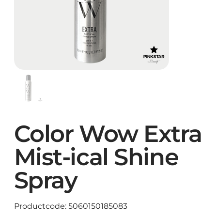
Color Wow Extra
Mist-ical Shine
Spray
Productcode
Productcode:
5060150185083
5060150185083