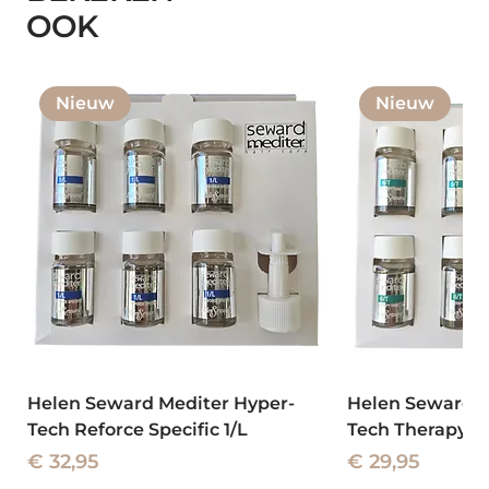
OOK
Nieuw
Nieuw
Helen Seward Mediter Hyper-
Helen Seward M
Tech Reforce Specific 1/L
Tech Therapy To
Prijs
Prijs
€ 32,95
€ 29,95