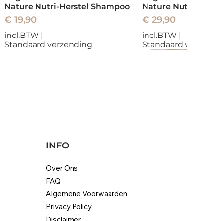
Nature Nutri-Herstel Shampoo
Nature Nutri-Herst
Prijs
Prijs
€ 19,90
€ 29,90
incl.BTW
|
incl.BTW
|
Standaard verzending
Standaard verzend
Nieuw
Nieuw
Nieuw
INFO
Over Ons
FAQ
Eugène Perma Collections
Alfaparf Milano Diamond
Genius Weave Exte
Helen Seward Quic
Algemene Voorwaarden
Nature Radiance Protection
Illuminating Haarmasker
Ombre | 100% hum
Zero Frizz Anti Plu
Privacy Policy
Mask
Hair
Niet op voorraad
Normale prijs
Verkoopprijs
€ 28,80
€ 25,92
Disclaimer