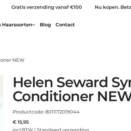
Gratis verzending vanaf €100
Nu kopen. Beta
 Haarsoorten
Blog
Contact
tioner NEW
Helen Seward Sy
Conditioner NE
Productcode
Productcode:
8011172019044
8011172019044
Prijs
€ 15,95
incl.BTW
|
Standaard verzending