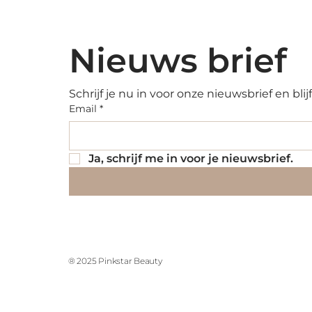
Prijs
Prijs
€ 19,90
€ 48,80
incl.BTW
|
incl.BTW
|
incl.BTW
Standaard verzending
|
Standaard v
incl.BTW
|
Standaard verzending
Standaard v
Nieuws brief
Schrijf je nu in voor onze nieuwsbrief en bl
Email
*
Ja, schrijf me in voor je nieuwsbrief.
® 2025 Pinkstar Beauty