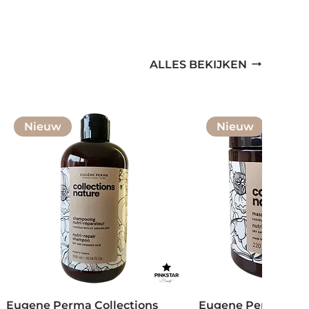
ALLES BEKIJKEN
Nieuw
Nieuw
Eugene Perma Collections
Eugene Perma Coll