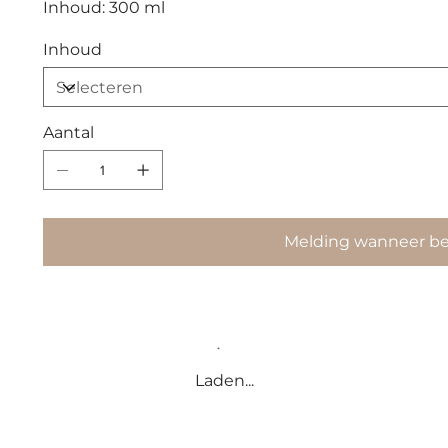
Inhoud: 300 ml
Inhoud
Aantal
Melding wanneer be
Laden...