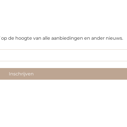
Prijs
Prijs
€ 19,90
€ 140,83
erzending
incl.BTW
incl.BTW
|
|
erzending
Standaard verzending
Standaard verzending
ijf op de hoogte van alle aanbiedingen en ander nieuws.
Inschrijven