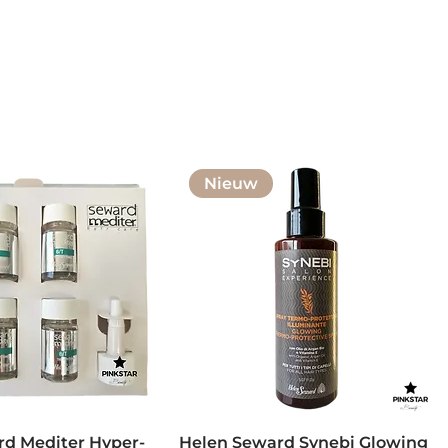
Nieuw
d Mediter Hyper-
Helen Seward Synebi Glowing