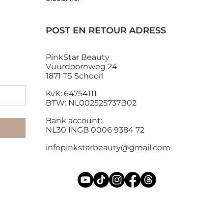
Prijs
Prijs
€ 29,90
€ 153,91
incl.BTW
|
incl.BTW
Standaard verzending
|
incl.BTW
|
Standaard verzending
Standaard verzend
POST EN RETOUR ADRESS
PinkStar Beauty
Vuurdoornweg 24
1871 TS Schoorl
KvK: 64754111
BTW: NL002525737B02
Bank account:
NL30 INGB 0006 9384 72
infopinkstarbeauty@gmail.com