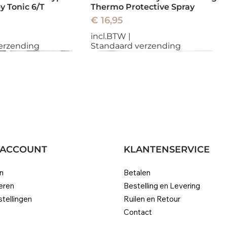
y Tonic 6/T
Thermo Protective Spray
Prijs
€ 16,95
incl.BTW
|
erzending
Standaard verzending
Nieuw
 ACCOUNT
KLANTENSERVICE
n
Betalen
eren
Bestelling en Levering
ma Collections
aar Extensions |
Eugène Perma Collections
Genius Weave Extensions |
stellingen
Ruilen en Retour
l Enhancing Mask
Human Remy Hair |
Nature Radiance Protection
Onzichtbare Human Remy
Contact
Shampoo
Hair