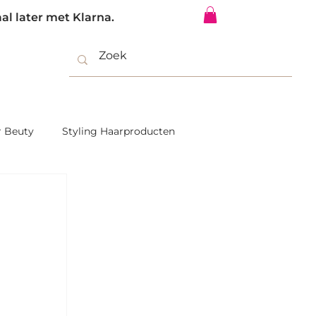
al later met Klarna.
Inloggen
r Beuty
Styling Haarproducten
Grijs Haar | PinkStar Beauty
Bulk Hair Extensions Remy Premium