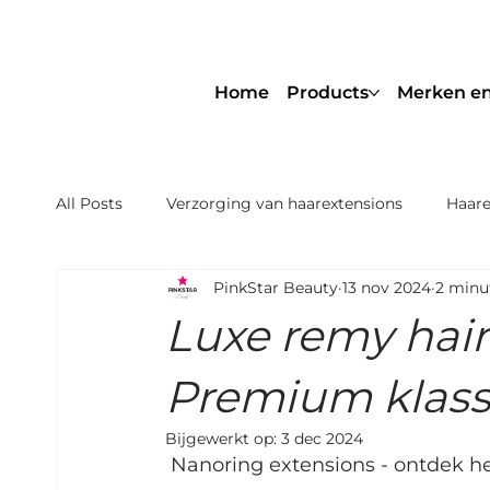
Home
Products
Merken en
All Posts
Verzorging van haarextensions
Haare
PinkStar Beauty
13 nov 2024
2 minu
NBR® Hair Extensions Nederland
Haarverdikk
Luxe remy hair
Hair extensions salon aanbieding
Nanoring E
Premium klass
Bijgewerkt op:
3 dec 2024
 Nanoring extensions - ontdek h