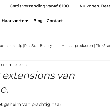
Gratis verzending vanaf €100
Nu kopen. Beta
 Haarsoorten
Blog
Contact
xtensions tip |PinkStar Beauty
All haarproducten | PinkSta
ten om te lezen
ing | PinkStar Beauty
Gekleurd Haar | PinkStar Beauty
 extensions van
xtensions Remy Premium
Genius Weave Extensions Remy
e.
et geheim van prachtig haar.