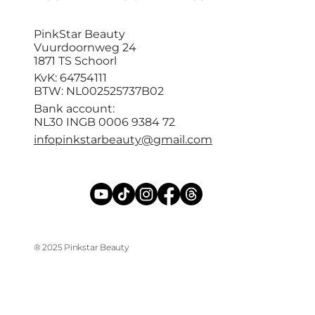
PinkStar Beauty
Vuurdoornweg 24
1871 TS Schoorl
KvK: 64754111
BTW: NL002525737B02
Bank account:
NL30 INGB 0006 9384 72
infopinkstarbeauty@gmail.com
® 2025 Pinkstar Beauty