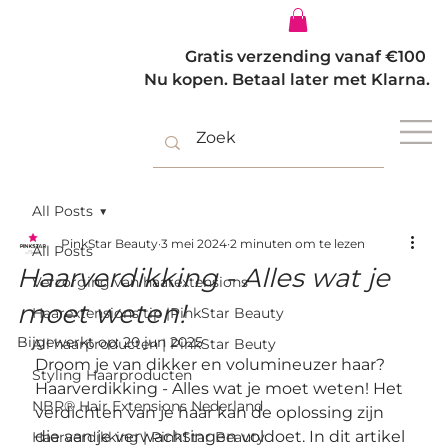
Inloggen
Gratis verzending vanaf €100
Nu kopen. Betaal later met Klarna.
All Posts
PinkStar Beauty
3 mei 2024
2 minuten om te lezen
All Posts
Haarverdikking - Alles wat je
Verzorging van haarextensions
moet weten!
Haarextensions tip |PinkStar Beauty
Bijgewerkt op:
20 jun 2025
All haarproducten | PinkStar Beuty
Droom je van dikker en volumineuzer haar? 
Styling Haarproducten
Haarverdikking - Alles wat je moet weten! Het 
NBR® Hair Extensions Nederland
verdichten van je haar kan de oplossing zijn 
die aan je verwachtingen voldoet. In dit artikel 
Haarverdikking | PinkStar Beauty