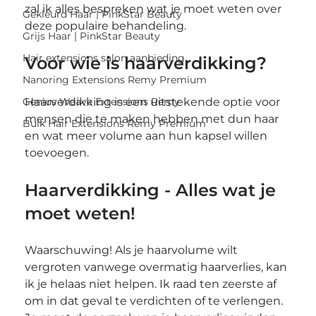
zal ik alles bespreken wat je moet weten over 
Gekleurd Haar | PinkStar Beauty
deze populaire behandeling.
Grijs Haar | PinkStar Beauty
Hair extensions salon aanbieding
Voor wie is haarverdikking?
Nanoring Extensions Remy Premium
Genius Weave Extensions Remy
Haarverdikking is een uitstekende optie voor 
mensen die te maken hebben met dun haar 
Bulk Hair Extensions Remy Premium
en wat meer volume aan hun kapsel willen 
toevoegen.
Haarverdikking - Alles wat je 
moet weten!
Waarschuwing! Als je haarvolume wilt 
vergroten vanwege overmatig haarverlies, kan 
ik je helaas niet helpen. Ik raad ten zeerste af 
om in dat geval te verdichten of te verlengen. 