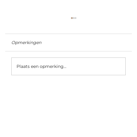
Opmerkingen
Plaats een opmerking...
Nano ring hair extensions kopen:
gids voor NL