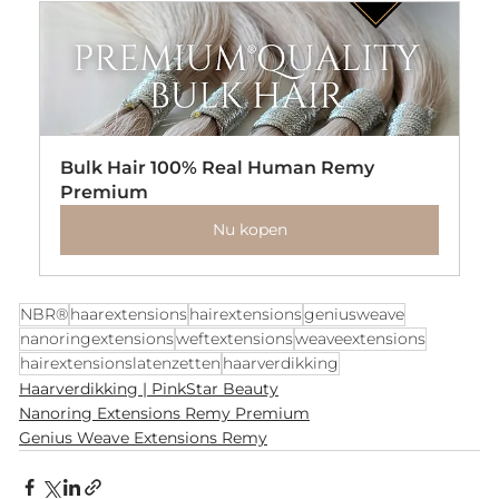
Bulk Hair 100% Real Human Remy 
Premium
Nu kopen
NBR®
haarextensions
hairextensions
geniusweave
nanoringextensions
weftextensions
weaveextensions
hairextensionslatenzetten
haarverdikking
Haarverdikking | PinkStar Beauty
Nanoring Extensions Remy Premium
Genius Weave Extensions Remy