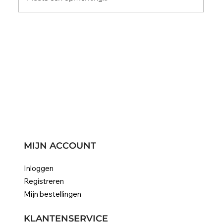
Ontdek 10 eenvoudige regels voor de
verzorging van verlengd haar
MIJN ACCOUNT
Inloggen
Registreren
Mijn bestellingen
KLANTENSERVICE