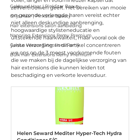
voller, langer en volumineuzer kapsel dat 
Gekleurd Haar | PinkStar Beauty
zelfvertrouwen geeft. Het bereiken van mooie 
en gezonde verlengde haren vereist echter 
Grijs Haar | PinkStar Beauty
niet alleen deskundige aanbrenging, 
Hair extensions salon aanbieding
hoogwaardige stylisteneducatie en 
Nanoring Extensions Remy Premium
uitstekende haarkwaliteit, maar vooral ook de 
Genius Weave Extensions Remy
juiste verzorging. In dit artikel concentreren 
we ons op de 3 meest voorkomende fouten 
Bulk Hair Extensions Remy Premium
die we maken bij de dagelijkse verzorging van  
hair extensions die kunnen leiden tot 
beschadiging en verkorte levensduur.
Helen Seward Mediter Hyper-Tech Hydra 