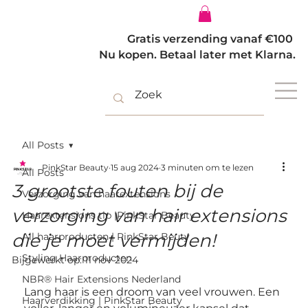
Inloggen
Gratis verzending vanaf €100
Nu kopen. Betaal later met Klarna.
All Posts
PinkStar Beauty
15 aug 2024
3 minuten om te lezen
All Posts
3 grootste fouten bij de
Verzorging van haarextensions
verzorging van hair extensions
Haarextensions tip |PinkStar Beauty
die je moet vermijden!
All haarproducten | PinkStar Beuty
Styling Haarproducten
Bijgewerkt op:
11 nov 2024
NBR® Hair Extensions Nederland
Lang haar is een droom van veel vrouwen. Een 
Haarverdikking | PinkStar Beauty