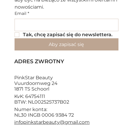
nowościami.
Email
*
Tak, chcę zapisać się do newslettera.
Aby zapisać się
ADRES ZWROTNY
PinkStar Beauty
Vuurdoornweg 24
1871 TS Schoorl
KvK: 64754111
BTW: NL002525737B02
Numer konta:
NL30 INGB 0006 9384 72
infopinkstarbeauty@gmail.com