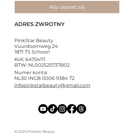
Aby zapisać się
ADRES ZWROTNY
PinkStar Beauty
Vuurdoornweg 24
1871 TS Schoorl
KvK: 64754111
BTW: NL002525737B02
Numer konta:
NL30 INGB 0006 9384 72
infopinkstarbeauty@gmail.com
® 2025 Pinkstar Beauty