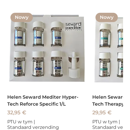
Nowy
Nowy
Helen Seward Mediter Hyper-
Helen Seward M
Tech Reforce Specific 1/L
Tech Therapy To
Cena
Cena
32,95 €
29,95 €
PTU w tym
|
PTU w tym
|
Standaard verzending
Standaard verz