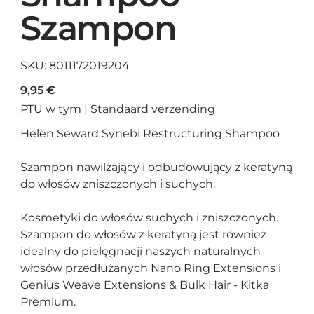
Szampon
SKU
SKU:
8011172019204
8011172019204
Cena
9,95 €
PTU w tym
|
Standaard verzending
Helen Seward Synebi Restructuring Shampoo
Szampon nawilżający i odbudowujący z keratyną
do włosów zniszczonych i suchych.
Kosmetyki do włosów suchych i zniszczonych.
Szampon do włosów z keratyną jest również
idealny do pielęgnacji naszych naturalnych
włosów przedłużanych Nano Ring Extensions i
Genius Weave Extensions & Bulk Hair - Kitka
Premium.