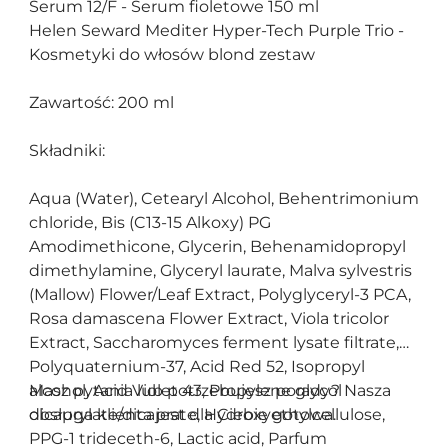
Serum 12/F - Serum fioletowe 150 ml
Helen Seward Mediter Hyper-Tech Purple Trio -
Kosmetyki do włosów blond zestaw
Zawartość: 200 ml
Składniki:
Aqua (Water), Cetearyl Alcohol, Behentrimonium
chloride, Bis (C13-15 Alkoxy) PG
Amodimethicone, Glycerin, Behenamidopropyl
dimethylamine, Glyceryl laurate, Malva sylvestris
(Mallow) Flower/Leaf Extract, Polyglyceryl-3 PCA,
Rosa damascena Flower Extract, Viola tricolor
Extract, Saccharomyces ferment lysate filtrate,
Polyquaternium-37, Acid Red 52, Isopropyl
alcohol, Acid Violet 43, Propylene glycol
Masz pytania lub potrzebujesz porady? Nasza
dicaprylate/dicaprate, Hydroxyethylcellulose,
obsługa klienta jest dla Ciebie gotowa.
PPG-1 trideceth-6, Lactic acid, Parfum