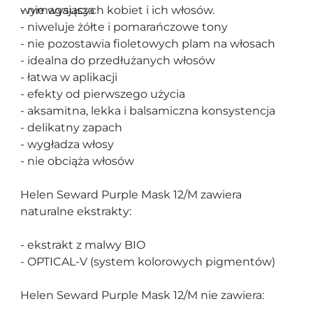
wymagających kobiet i ich włosów.
- nie wysusza
- niweluje żółte i pomarańczowe tony
- nie pozostawia fioletowych plam na włosach
- idealna do przedłużanych włosów
- łatwa w aplikacji
- efekty od pierwszego użycia
- aksamitna, lekka i balsamiczna konsystencja
- delikatny zapach
- wygładza włosy
- nie obciąża włosów
Helen Seward Purple Mask 12/M zawiera
naturalne ekstrakty:
- ekstrakt z malwy BIO
- OPTICAL-V (system kolorowych pigmentów)
Helen Seward Purple Mask 12/M nie zawiera: