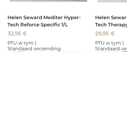
Helen Seward Mediter Hyper-
Helen Seward M
Tech Reforce Specific 1/L
Tech Therapy To
Cena
Cena
32,95 €
29,95 €
PTU w tym
|
PTU w tym
|
Standaard verzending
Standaard verz
Nowy
Nowy
Nowy
Nowy
Nowy
Nowy
Nowy
Nowy
Nowy
Nowy