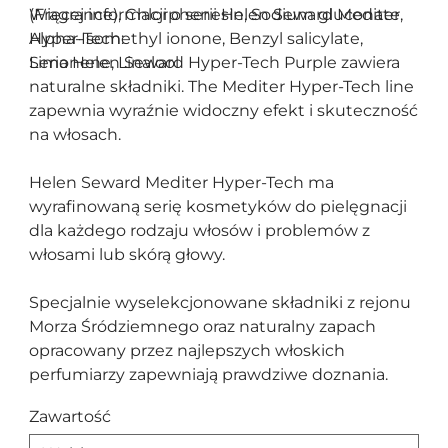
(Fragrance), Chlorphenesin, Sodium gluconate,
Więcej informacji o serii Helen Seward Mediter
Alpha-Isomethyl ionone, Benzyl salicylate,
Hyper-Tech:
Limonene, Linalool
Seria Helen Seward Hyper-Tech Purple zawiera
naturalne składniki. The Mediter Hyper-Tech line
zapewnia wyraźnie widoczny efekt i skuteczność
na włosach.
Helen Seward Mediter Hyper-Tech ma
wyrafinowaną serię kosmetyków do pielęgnacji
dla każdego rodzaju włosów i problemów z
włosami lub skórą głowy.
Specjalnie wyselekcjonowane składniki z rejonu
Morza Śródziemnego oraz naturalny zapach
opracowany przez najlepszych włoskich
perfumiarzy zapewniają prawdziwe doznania.
Zawartość