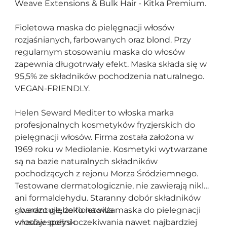
Weave Extensions & Bulk Hair - Kitka Premium.
Fioletowa maska do pielęgnacji włosów
rozjaśnianych, farbowanych oraz blond. Przy
regularnym stosowaniu maska do włosów
zapewnia długotrwały efekt. Maska składa się w
95,5% ze składników pochodzenia naturalnego.
VEGAN-FRIENDLY.
Helen Seward Mediter to włoska marka
profesjonalnych kosmetyków fryzjerskich do
pielęgnacji włosów. Firma została założona w
1969 roku w Mediolanie. Kosmetyki wytwarzane
są na bazie naturalnych składników
pochodzących z rejonu Morza Śródziemnego.
Testowane dermatologicznie, nie zawierają niklu
ani formaldehydu. Staranny dobór składników
gwarantuje, że fioletowa maska do pielegnacji
- bardzo głęboko nawilża
włosów spełni oczekiwania nawet najbardziej
- nadaje połysk