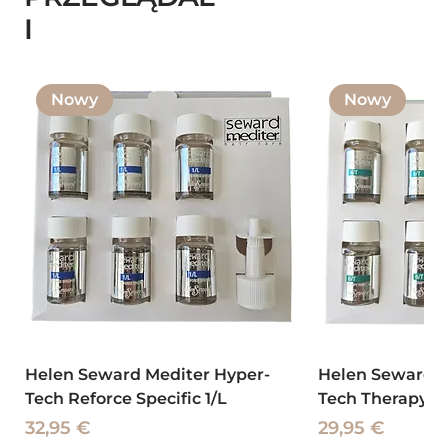
I
Nowy
Nowy
Helen Seward Mediter Hyper-
Helen Seward M
Tech Reforce Specific 1/L
Tech Therapy To
Cena
Cena
32,95 €
29,95 €