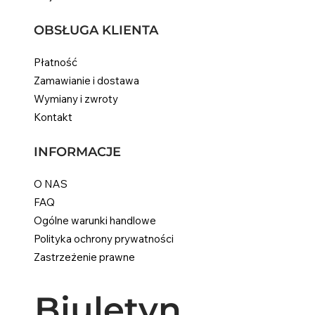
PTU w tym
PTU w tym
|
|
PTU w tym
PTU w tym
PTU w tym
PTU w tym
|
|
|
|
Standaard verzending
Standaard verzending
Standaard verz
Standaard verz
Standaard verz
Standaard verz
OBSŁUGA KLIENTA
Płatność
Zamawianie i dostawa
Wymiany i zwroty
Kontakt
INFORMACJE
O NAS
FAQ
Ogólne warunki handlowe
Polityka ochrony prywatności
Zastrzeżenie prawne
Biuletyn 