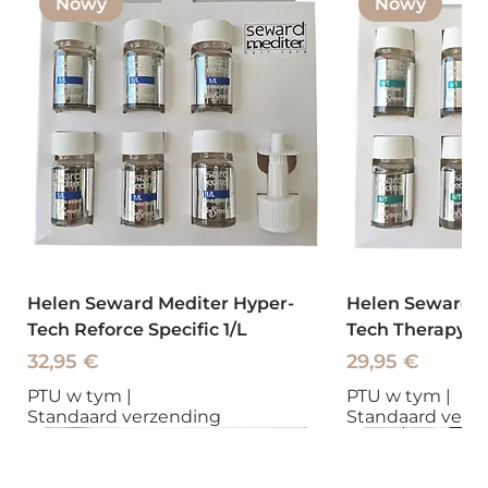
Nowy
Nowy
Helen Seward Mediter Hyper-
Helen Seward M
Tech Reforce Specific 1/L
Tech Therapy To
Cena
Cena
32,95 €
29,95 €
PTU w tym
|
PTU w tym
|
Standaard verzending
Standaard verz
Nowy
Nowy
Nowy
Nowy
Nowy
Nowy
Nowy
Nowy
Nowy
Nowy