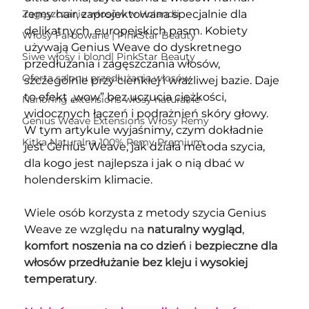
Zagęszczanie włosów w Holandii
remy hair, zaprojektowana specjalnie dla 
delikatnych, europejskich pasm. Kobiety 
Włosy Farbowane | PinkStar Beauty
używają Genius Weave do dyskretnego 
Siwe włosy i blond| PinkStar Beauty
przedłużania i zagęszczania włosów, 
Oferta salonu przedłużania włosów
szczególnie przy cienkiej i wrażliwej bazie. Daje 
to efekt „wow” bez uczucia ciężkości, 
Nanoring extensions włosy naturalne
widocznych łączeń i podrażnień skóry głowy. 
Genius Weave Extensions Włosy Remy
W tym artykule wyjaśnimy, czym dokładnie 
Kitka Naturalna 100% Remy Premium
jest Genius Weave, jak działa metoda szycia, 
dla kogo jest najlepsza i jak o nią dbać w 
holenderskim klimacie.
Wiele osób korzysta z metody szycia Genius 
Weave ze względu na 
naturalny wygląd
, 
komfort noszenia na co dzień
 i 
bezpieczne dla 
włosów przedłużanie bez kleju i wysokiej 
temperatury
.