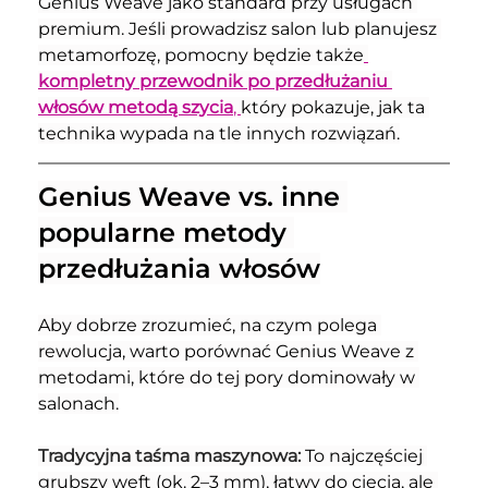
Genius Weave jako standard przy usługach 
premium. Jeśli prowadzisz salon lub planujesz 
metamorfozę, pomocny będzie także
kompletny przewodnik po przedłużaniu 
włosów metodą szycia
, 
który pokazuje, jak ta 
technika wypada na tle innych rozwiązań.
Genius Weave vs. inne 
popularne metody 
przedłużania włosów
Aby dobrze zrozumieć, na czym polega 
rewolucja, warto porównać Genius Weave z 
metodami, które do tej pory dominowały w 
salonach.
Tradycyjna taśma maszynowa: 
To najczęściej 
grubszy weft (ok. 2–3 mm), łatwy do cięcia, ale 