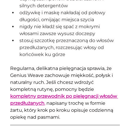
silnych detergentów
odżywkę i maskę nakładaj od połowy 
długości, omijając miejsca szycia
nigdy nie kładź się spać z mokrymi 
włosami zawsze wysusz doczepy
stosuj szczotkę przeznaczoną do włosów 
przedłużanych, rozczesując włosy od 
końcówek ku górze
Regularna, delikatna pielęgnacja sprawia, że 
Genius Weave zachowuje miękkość, połysk i 
naturalny ruch. Jeśli chcesz wdrożyć 
kompletną rutynę, pomocny będzie 
kompletny przewodnik po pielęgnacji włosów 
przedłużanych
,
 napisany trochę w formie 
żartu, który krok po kroku opisuje codzienną 
opiekę nad pasmami.