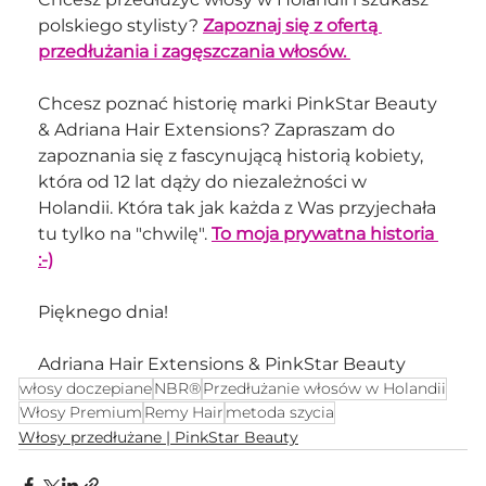
polskiego stylisty? 
Zapoznaj się z ofertą 
przedłużania i zagęszczania włosów.
Chcesz poznać historię marki PinkStar Beauty 
& Adriana Hair Extensions? Zapraszam do 
zapoznania się z fascynującą historią kobiety, 
która od 12 lat dąży do niezależności w 
Holandii. Która tak jak każda z Was przyjechała 
tu tylko na "chwilę". 
To moja prywatna historia 
:-)
Pięknego dnia!
Adriana Hair Extensions & PinkStar Beauty
włosy doczepiane
NBR®
Przedłużanie włosów w Holandii
Włosy Premium
Remy Hair
metoda szycia
Włosy przedłużane | PinkStar Beauty