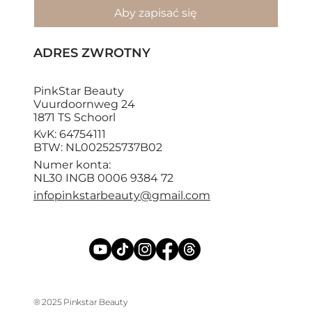
Aby zapisać się
ADRES ZWROTNY
PinkStar Beauty
Vuurdoornweg 24
1871 TS Schoorl
KvK: 64754111
BTW: NL002525737B02
Numer konta:
NL30 INGB 0006 9384 72
infopinkstarbeauty@gmail.com
® 2025 Pinkstar Beauty