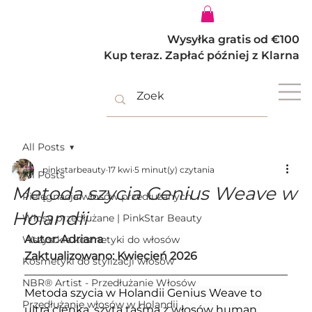
Zaloguj się
Wysyłka gratis od €100
Kup teraz. Zapłać później z Klarna
All Posts
pinkstarbeauty
17 kwi
5 minut(y) czytania
All Posts
Metoda szycia Genius Weave w
Pielęgnacja włosów przedłużanych
Holandii
Włosy przedłużane | PinkStar Beauty
Autor: Adriana
Wszystkie kosmetyki do włosów
Zaktualizowano: Kwiecień 2026
Kosmetyki do stylizacji włosów
NBR® Artist - Przedłużanie Włosów
Metoda szycia w Holandii Genius Weave to 
Przedłużanie włosów w Holandii
ultra cienka, szyta taśma z włosów human 