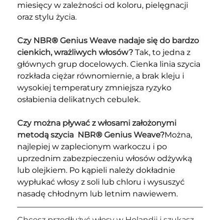
miesięcy w zależności od koloru, pielęgnacji 
oraz stylu życia.
Czy NBR
®
 Genius Weave nadaje się do bardzo 
cienkich, wrażliwych włosów? 
Tak, to jedna z 
głównych grup docelowych. Cienka linia szycia 
rozkłada ciężar równomiernie, a brak kleju i 
wysokiej temperatury zmniejsza ryzyko 
osłabienia delikatnych cebulek.
Czy można pływać z włosami założonymi 
metodą szycia  NBR
®
 Genius Weave?
Można, 
najlepiej w zaplecionym warkoczu i po 
uprzednim zabezpieczeniu włosów odżywką 
lub olejkiem. Po kąpieli należy dokładnie 
wypłukać włosy z soli lub chloru i wysuszyć 
nasadę chłodnym lub letnim nawiewem.
Chcesz przedłużyć włosy w Holandii i szukasz 