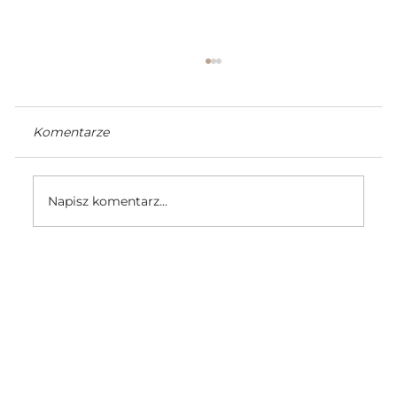
Komentarze
Napisz komentarz...
5 powodów dlaczego wybrać włosy
100% real human remy hair