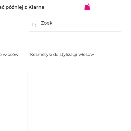
ać później z Klarna
Zaloguj się
do włosów
Kosmetyki do stylizacji włosów
Włosy Farbowane | PinkStar Beauty
alne
Genius Weave Extensions Włosy Remy