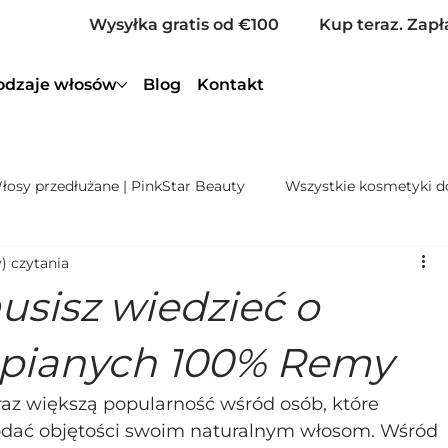
Wysyłka gratis od €100
Kup teraz. Zapł
odzaje włosów
Blog
Kontakt
łosy przedłużane | PinkStar Beauty
Wszystkie kosmetyki 
) czytania
nie włosów w Holandii
Zagęszczanie włosów w Holandii
usisz wiedzieć o
alonu przedłużania włosów
Nanoring extensions włosy natur
epianych 100% Remy
az większą popularność wśród osób, które 
dodać objętości swoim naturalnym włosom. Wśród 