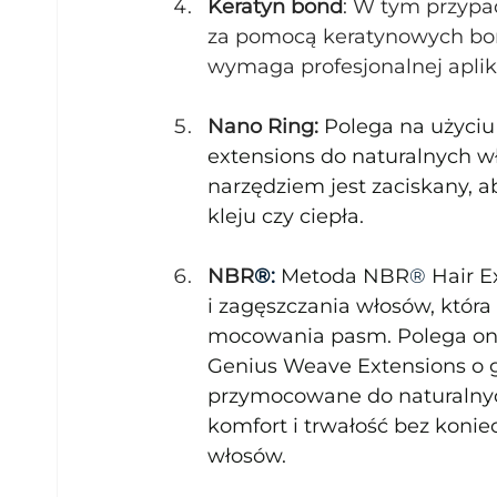
Keratyn bond
: W tym przypa
za pomocą keratynowych bon
wymaga profesjonalnej aplika
Nano Ring: 
Polega na użyciu
extensions do naturalnych wł
narzędziem jest zaciskany, a
kleju czy ciepła.
NBR
®: 
Metoda NBR
®
 Hair 
i zagęszczania włosów, któr
mocowania pasm. Polega ona
Genius Weave Extensions o g
przymocowane do naturalnych
komfort i trwałość bez koni
włosów.