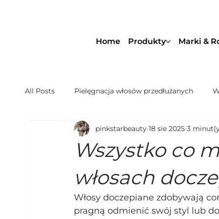
Home
Produkty
Marki & R
All Posts
Pielęgnacja włosów przedłużanych
W
pinkstarbeauty
18 sie 2025
3 minut(y
NBR® Artist - Przedłużanie Włosów
Przedłuża
Wszystko co m
Siwe włosy i blond| PinkStar Beauty
Oferta s
włosach docz
Włosy doczepiane zdobywają cor
Kitka Naturalna 100% Remy Premium
pragną odmienić swój styl lub 