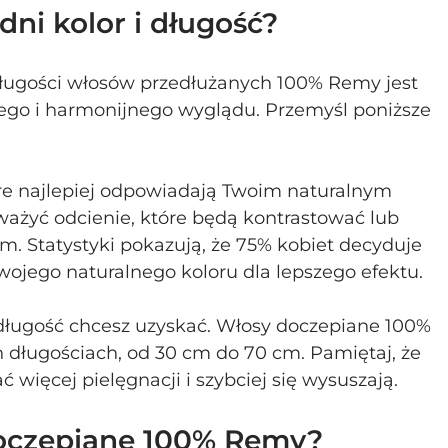
ni kolor i długość?
ługości włosów przedłużanych 100% Remy jest 
ego i harmonijnego wyglądu. Przemyśl poniższe 
óre najlepiej odpowiadają Twoim naturalnym 
ażyć odcienie, które będą kontrastować lub 
. Statystyki pokazują, że 75% kobiet decyduje 
swojego naturalnego koloru dla lepszego efektu.
 długość chcesz uzyskać. Włosy doczepiane 100% 
długościach, od 30 cm do 70 cm. Pamiętaj, że 
ięcej pielęgnacji i szybciej się wysuszają.
doczepiane 100% Remy?