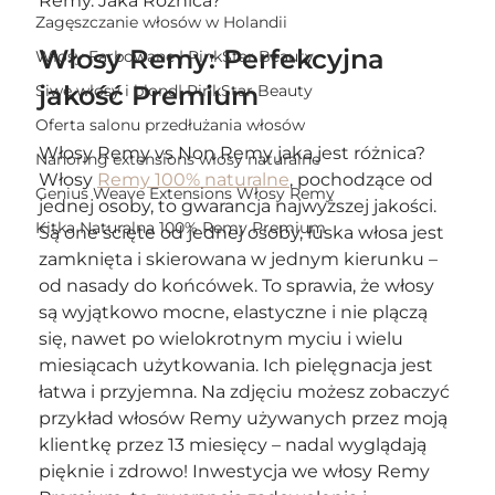
Remy. Jaka Różnica?
Zagęszczanie włosów w Holandii
Włosy Remy: Perfekcyjna 
Włosy Farbowane | PinkStar Beauty
jakość Premium
Siwe włosy i blond| PinkStar Beauty
Oferta salonu przedłużania włosów
Włosy Remy vs Non Remy jaka jest różnica? 
Nanoring extensions włosy naturalne
Włosy 
Remy 100% naturalne
, pochodzące od 
Genius Weave Extensions Włosy Remy
jednej osoby, to gwarancja najwyższej jakości.  
Kitka Naturalna 100% Remy Premium
Są one ścięte od jednej osoby, łuska włosa jest 
zamknięta i skierowana w jednym kierunku – 
od nasady do końcówek. To sprawia, że włosy 
są wyjątkowo mocne, elastyczne i nie plączą 
się, nawet po wielokrotnym myciu i wielu 
miesiącach użytkowania. Ich pielęgnacja jest 
łatwa i przyjemna. Na zdjęciu możesz zobaczyć 
przykład włosów Remy używanych przez moją 
klientkę przez 13 miesięcy – nadal wyglądają 
pięknie i zdrowo! Inwestycja we włosy Remy 