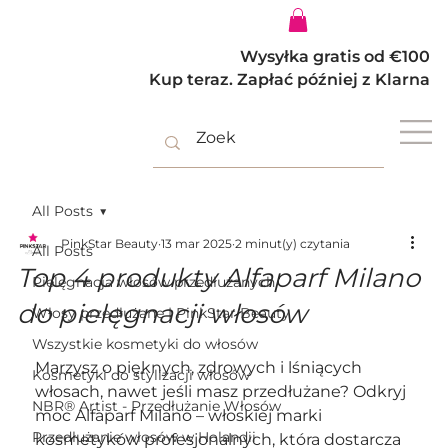
Zaloguj się
Wysyłka gratis od €100
Kup teraz. Zapłać później z Klarna
All Posts
PinkStar Beauty
13 mar 2025
2 minut(y) czytania
All Posts
Top 4 produkty Alfaparf Milano
Pielęgnacja włosów przedłużanych
do pielęgnacji włosów
Włosy przedłużane | PinkStar Beauty
Wszystkie kosmetyki do włosów
Marzysz o pięknych, zdrowych i lśniących 
Kosmetyki do stylizacji włosów
włosach, nawet jeśli masz przedłużane? Odkryj 
NBR® Artist - Przedłużanie Włosów
moc Alfaparf Milano – włoskiej marki 
Przedłużanie włosów w Holandii
kosmetyków profesjonalnych, która dostarcza 