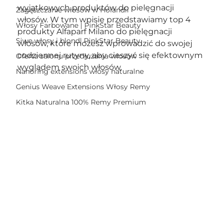
wyjątkowych produktów do pielęgnacji 
Zagęszczanie włosów w Holandii
włosów. W tym wpisie przedstawiamy top 4 
Włosy Farbowane | PinkStar Beauty
produkty Alfaparf Milano do pielęgnacji 
Siwe włosy i blond| PinkStar Beauty
włosów, które możesz wprowadzić do swojej 
codziennej rutyny, aby cieszyć się efektownym 
Oferta salonu przedłużania włosów
wyglądem swoich włosów.
Nanoring extensions włosy naturalne
Genius Weave Extensions Włosy Remy
Kitka Naturalna 100% Remy Premium