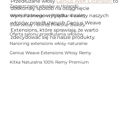
Przedłużane włosy 
Genius Weft Extension 
to 
Zagęszczanie włosów w Holandii
doskonały sposób na osiągnięcie 
Włosy Farbowane | PinkStar Beauty
wymarzonego wyglądu. 4 zalety naszych 
włosów przedłużanych Genius Weave 
Siwe włosy i blond| PinkStar Beauty
Extensions, które sprawiają, że warto 
Oferta salonu przedłużania włosów
zdecydować się na nasze produkty.
Nanoring extensions włosy naturalne
Genius Weave Extensions Włosy Remy
Kitka Naturalna 100% Remy Premium