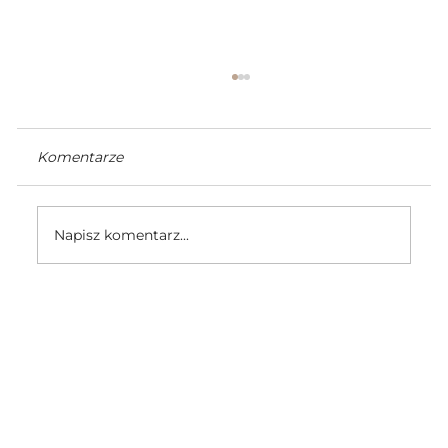
Komentarze
Napisz komentarz...
Czego używam do przedłużania
włosów metodą NBR® Hair
Extensions?