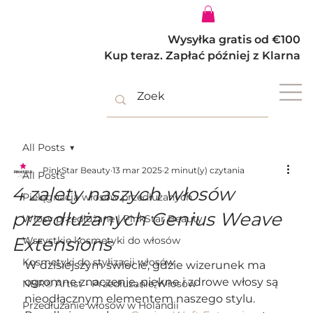
Zaloguj się
Wysyłka gratis od €100
Kup teraz. Zapłać później z Klarna
All Posts
PinkStar Beauty
13 mar 2025
2 minut(y) czytania
All Posts
4 zalety naszych włosów
Pielęgnacja włosów przedłużanych
przedłużanych Genius Weave
Włosy przedłużane | PinkStar Beauty
Extensions
Wszystkie kosmetyki do włosów
Kosmetyki do stylizacji włosów
W dzisiejszym świecie, gdzie wizerunek ma 
ogromne znaczenie, piękne i zdrowe włosy są 
NBR® Artist - Przedłużanie Włosów
nieodłącznym elementem naszego stylu. 
Przedłużanie włosów w Holandii