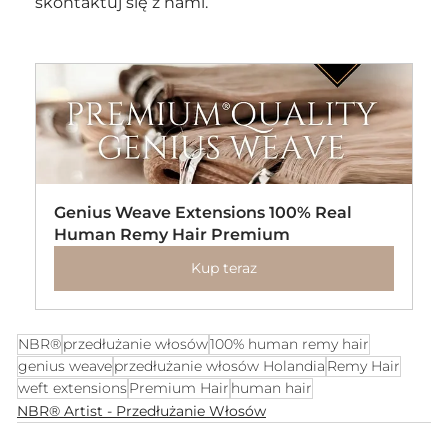
skontaktuj się z nami.
Genius Weave Extensions 100% Real 
Human Remy Hair Premium
Kup teraz
NBR®
przedłużanie włosów
100% human remy hair
genius weave
przedłużanie włosów Holandia
Remy Hair
weft extensions
Premium Hair
human hair
NBR® Artist - Przedłużanie Włosów