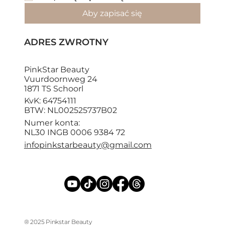
Aby zapisać się
ADRES ZWROTNY
PinkStar Beauty
Vuurdoornweg 24
1871 TS Schoorl
KvK: 64754111
BTW: NL002525737B02
Numer konta:
NL30 INGB 0006 9384 72
infopinkstarbeauty@gmail.com
® 2025 Pinkstar Beauty